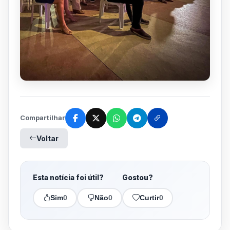
Compartilhar
Voltar
Esta notícia foi útil?
Gostou?
Sim
0
Não
0
Curtir
0