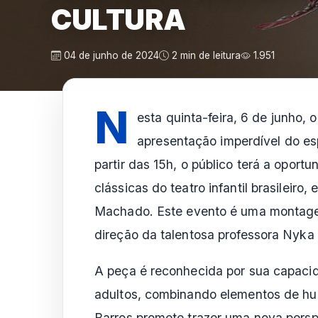
CULTURA
04 de junho de 2024
2 min de leitura
1.951
N
esta quinta-feira, 6 de junho,
apresentação imperdível do esp
partir das 15h, o público terá a oport
clássicas do teatro infantil brasileir
Machado. Este evento é uma montagem
direção da talentosa professora Nyka 
A peça é reconhecida por sua capacid
adultos, combinando elementos de hu
Barros promete trazer uma nova persp