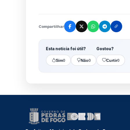
Compartilhar
Esta notícia foi útil?
Gostou?
Sim
0
Não
0
Curtir
0