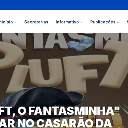
icípio
Secretarias
Informativo
Publicações
FT, O FANTASMINHA"
AR NO CASARÃO DA