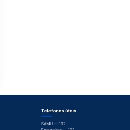
Telefones úteis
SAMU — 192
Bombeiros — 193