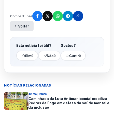
Compartilhar
Voltar
Esta notícia foi útil?
Gostou?
Sim
0
Não
0
Curtir
0
NOTÍCIAS RELACIONADAS
19 mai, 2026
Caminhada da Luta Antimanicomial mobiliza
Pedras de Fogo em defesa da saúde mental e
da inclusão