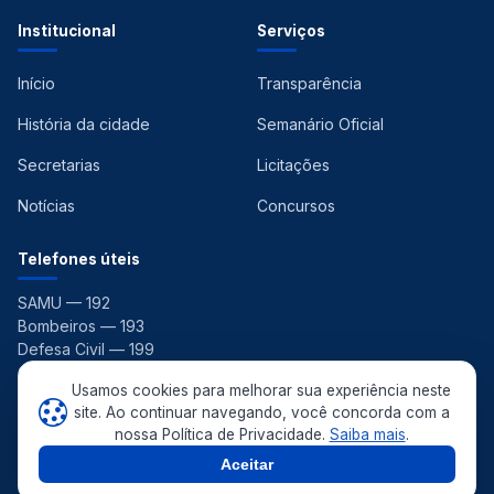
Institucional
Serviços
Início
Transparência
História da cidade
Semanário Oficial
Secretarias
Licitações
Notícias
Concursos
Telefones úteis
SAMU — 192
Bombeiros — 193
Defesa Civil — 199
Ouvidoria — 156
Usamos cookies para melhorar sua experiência neste
site. Ao continuar navegando, você concorda com a
nossa Política de Privacidade.
Saiba mais
.
© 2026 Prefeitura Municipal de Pedras de Fogo. Todos os direitos
reservados. ·
Aceitar
Política de Privacidade