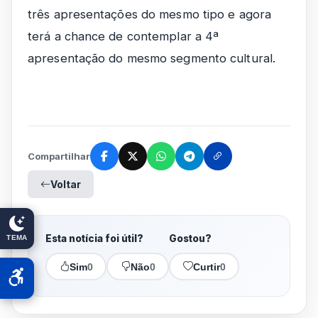
três apresentações do mesmo tipo e agora
terá a chance de contemplar a 4ª
apresentação do mesmo segmento cultural.
Compartilhar
Voltar
Esta notícia foi útil?
Gostou?
TEMA
Sim
0
Não
0
Curtir
0