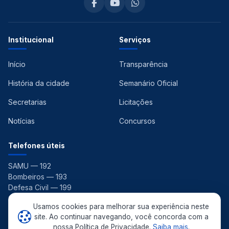
Institucional
Serviços
Início
Transparência
História da cidade
Semanário Oficial
Secretarias
Licitações
Notícias
Concursos
Telefones úteis
SAMU — 192
Bombeiros — 193
Defesa Civil — 199
Ouvidoria — 156
Usamos cookies para melhorar sua experiência neste
site. Ao continuar navegando, você concorda com a
nossa Política de Privacidade.
Saiba mais
.
© 2026 Prefeitura Municipal de Pedras de Fogo. Todos os direitos