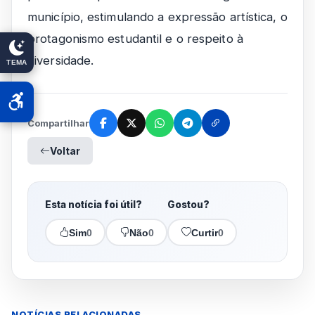
município, estimulando a expressão artística, o
protagonismo estudantil e o respeito à
diversidade.
TEMA
Compartilhar
Voltar
Esta notícia foi útil?
Gostou?
Sim
0
Não
0
Curtir
0
NOTÍCIAS RELACIONADAS