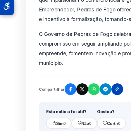
Empreendedor, Pedras de Fogo oferec
e incentivo à formalização, tornando-s
O Governo de Pedras de Fogo celebra 
compromisso em seguir ampliando polí
empreende, fomentem inovação e pro
município.
Compartilhar
Esta notícia foi útil?
Gostou?
Sim
0
Não
0
Curtir
0