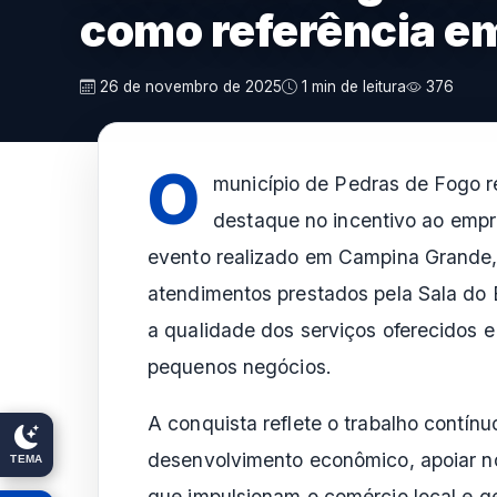
como referência 
26 de novembro de 2025
1 min de leitura
376
O
município de Pedras de Fogo r
destaque no incentivo ao empr
evento realizado em Campina Grande, 
atendimentos prestados pela Sala do
a qualidade dos serviços oferecidos 
pequenos negócios.
A conquista reflete o trabalho contínu
desenvolvimento econômico, apoiar n
TEMA
que impulsionam o comércio local e g