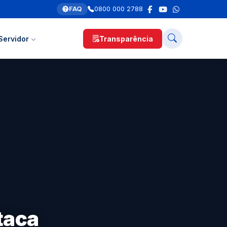
FAQ
0800 000 2788
Servidor
Transparência
taca