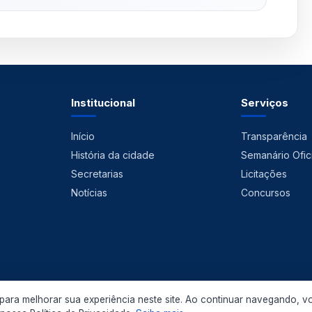
Institucional
Serviços
Início
Transparência
História da cidade
Semanário Ofici
Secretarias
Licitações
Notícias
Concursos
ara melhorar sua experiência neste site. Ao continuar navegando, v
 2026 Prefeitura Municipal de Pedras de Fogo. Todos os direitos reservados.