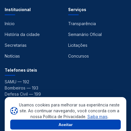
Institucional
Serviços
Início
Transparência
História da cidade
Semanário Oficial
Secretarias
Licitações
Notícias
Concursos
Telefones úteis
SAMU — 192
Bombeiros — 193
Defesa Civil — 199
Ouvidoria — 156
Usamos cookies para melhorar sua experiência neste
site. Ao continuar navegando, você concorda com a
nossa Política de Privacidade.
Saiba mais
.
© 2026 Prefeitura Municipal de Pedras de Fogo. Todos os direitos
reservados. ·
Aceitar
Política de Privacidade